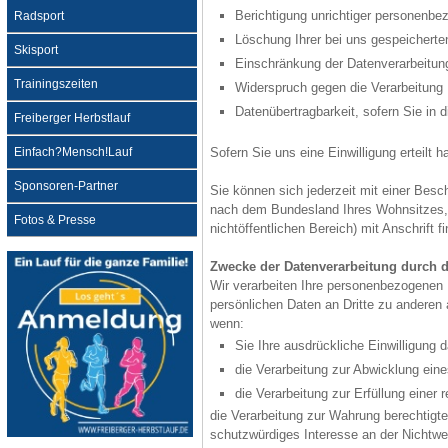
Berichtigung unrichtiger personenbe
Radsport
Löschung Ihrer bei uns gespeicherte
Skisport
Einschränkung der Datenverarbeitung,
Trainingszeiten
Widerspruch gegen die Verarbeitung 
Datenübertragbarkeit, sofern Sie in 
Freiberger Herbstlauf
Sofern Sie uns eine Einwilligung erteilt 
Einfach?Mensch!Lauf
Sponsoren-Partner
Sie können sich jederzeit mit einer Besc
nach dem Bundesland Ihres Wohnsitzes, I
Fotos & Presse
nichtöffentlichen Bereich) mit Anschrift 
Zwecke der Datenverarbeitung durch di
Wir verarbeiten Ihre personenbezogenen 
persönlichen Daten an Dritte zu anderen 
wenn:
Sie Ihre ausdrückliche Einwilligung d
die Verarbeitung zur Abwicklung eines
die Verarbeitung zur Erfüllung einer r
die Verarbeitung zur Wahrung berechtigte
schutzwürdiges Interesse an der Nichtwe