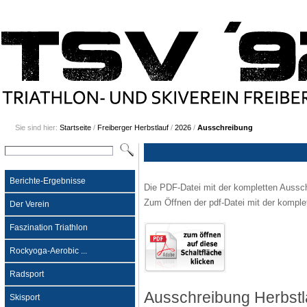
Sie sind hier:
Startseite
/
Freiberger Herbstlauf
/
2026
/
Ausschreibung
Berichte-Ergebnisse
Die PDF-Datei mit der kompletten Aussch
Zum Öffnen der pdf-Datei mit der komplet
Der Verein
Faszination Triathlon
Rockyoga-Aerobic ...
Radsport
Ausschreibung Herbstl
Skisport