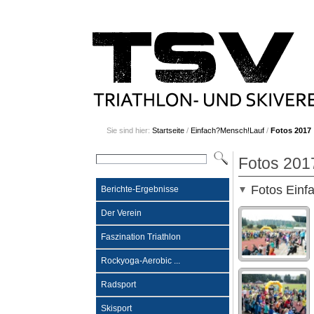
Sie sind hier:
Startseite
/
Einfach?Mensch!Lauf
/
Fotos 2017
Fotos 201
Fotos Einf
Berichte-Ergebnisse
Der Verein
Faszination Triathlon
Rockyoga-Aerobic ...
Radsport
Skisport