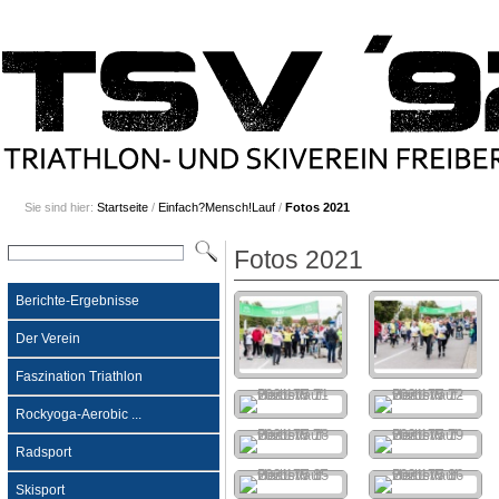
Sie sind hier:
Startseite
/
Einfach?Mensch!Lauf
/
Fotos 2021
Fotos 2021
Berichte-Ergebnisse
Der Verein
Faszination Triathlon
Rockyoga-Aerobic ...
Radsport
Skisport